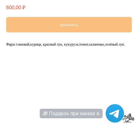
600,00
₽
заказать
Фарш говяжий,курица, красный лук, кукуруза,томат,халапеньо,зелёный лук.