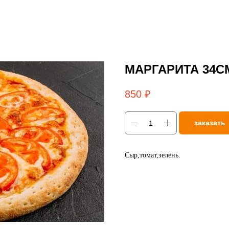
МАРГАРИТА 34С
850
₽
заказать
Сыр,томат,зелень.