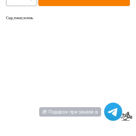
Сыр,томат,зелень.