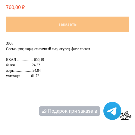
760,00
₽
заказать
300 г.
Состав: рис, нори, сливочный сыр, огурец, филе лосося
ККАЛ .................. 656,19
белки ................. 24,32
жиры .................. 34,84
углеводы .......... 61,72