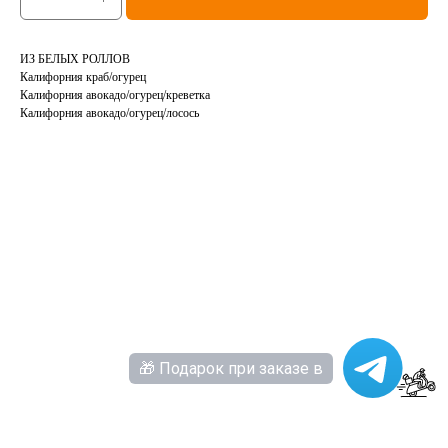
ИЗ БЕЛЫХ РОЛЛОВ
Калифорния краб/огурец
Калифорния авокадо/огурец/креветка
Калифорния авокадо/огурец/лосось