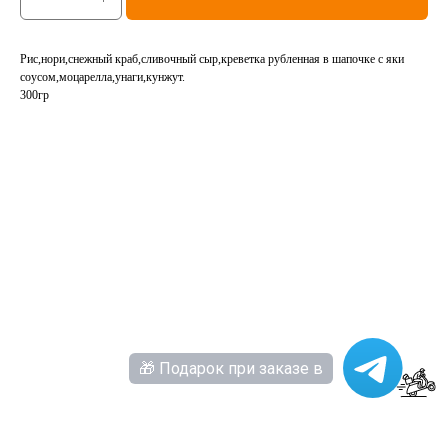
Рис,нори,снежный краб,сливочный сыр,креветка рубленная в шапочке с яки
соусом,моцарелла,унаги,кунжут.
300гр