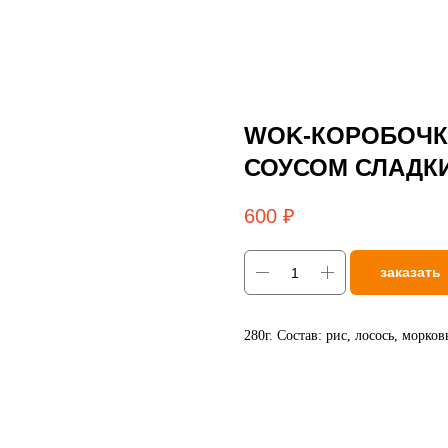
WOK-КОРОБОЧК
СОУСОМ СЛАДК
600
₽
заказать
280г. Состав: рис, лосось, морко